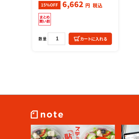
6,662
15%OFF
円
税込
カートに入れる
数量