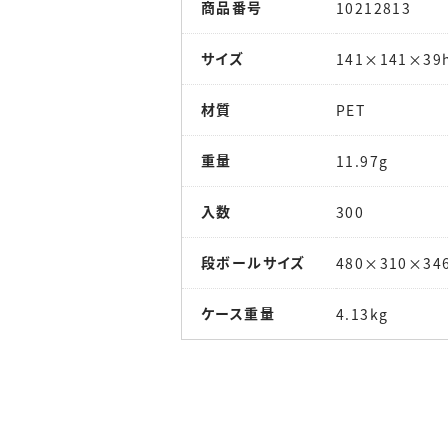
商品番号
10212813
サイズ
141×141×39
材質
PET
重量
11.97g
入数
300
段ボールサイズ
480×310×34
ケース重量
4.13kg