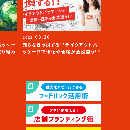
03.20
2022.
パッケー
知らなきゃ損する!?テイクアウトパ
取り組み
ッケージで価値や価格が全然違う!?