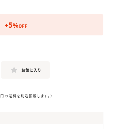
5
+
%
OFF
お気に入り
0円の送料を別途頂戴します。）