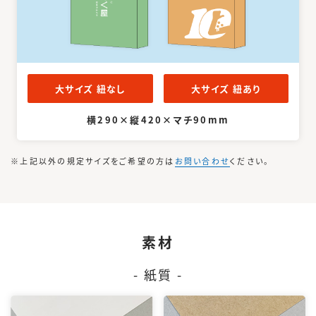
大サイズ 紐なし
大サイズ 紐あり
横290×縦420×マチ90mm
※上記以外の規定サイズをご希望の方は
お問い合わせ
ください。
素材
- 紙質 -