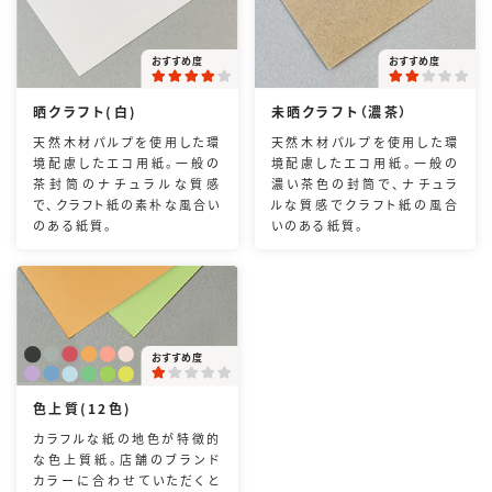
おすすめ度
おすすめ度
晒クラフト(白)
未晒クラフト（濃茶）
天然木材パルプを使用した環
天然木材パルプを使用した環
境配慮したエコ用紙。一般の
境配慮したエコ用紙。一般の
茶封筒のナチュラルな質感
濃い茶色の封筒で、ナチュラ
で、クラフト紙の素朴な風合い
ルな質感でクラフト紙の風合
のある紙質。
いのある紙質。
おすすめ度
色上質(12色)
カラフルな紙の地色が特徴的
な色上質紙。店舗のブランド
カラーに合わせていただくと