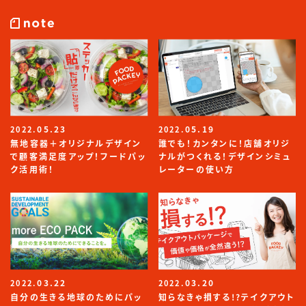
05.23
05.19
2022.
2022.
無地容器＋オリジナルデザイン
誰でも！カンタンに！店舗オリジ
で顧客満足度アップ！フードパッ
ナルがつくれる！デザインシミュ
ク活用術！
レーターの使い方
03.22
03.20
2022.
2022.
自分の生きる地球のためにパッ
知らなきゃ損する!?テイクアウト