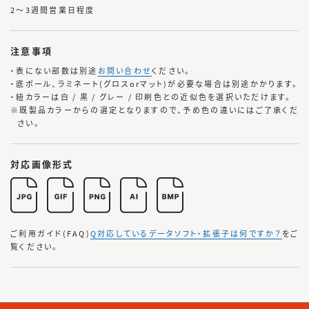
2〜3週間営業日程度
注意事項
・表にない部数は別途
お問い合わせ
ください。
・底ボール、ラミネート(グロスorマット)が必要な場合は別途かかります。
・紐カラーは白 / 黒 / グレー / 印刷色との近似色を選択いただけます。
※既製品カラーからの選定となりますので、予め色の違いにはご了承くだ
さい。
対応画像形式
ご利用ガイド(FAQ)
Q対応しているデータソフト・拡張子は何ですか？
をご
覧ください。