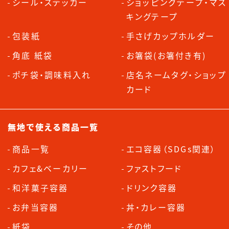
シール・ステッカー
ショッピングテープ・マス
キングテープ
包装紙
手さげカップホルダー
角底 紙袋
お箸袋(お箸付き有)
ポチ袋・調味料入れ
店名ネームタグ・ショップ
カード
無地で使える商品一覧
商品一覧
エコ容器（SDGs関連）
カフェ&ベーカリー
ファストフード
和洋菓子容器
ドリンク容器
お弁当容器
丼・カレー容器
紙袋
その他