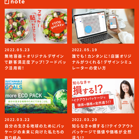
05.23
05.19
2022.
2022.
無地容器＋オリジナルデザイン
誰でも！カンタンに！店舗オリジ
で顧客満足度アップ！フードパッ
ナルがつくれる！デザインシミュ
ク活用術！
レーターの使い方
03.22
03.20
2022.
2022.
自分の生きる地球のためにパッ
知らなきゃ損する!?テイクアウト
ケージの未来に向けた私たちの
パッケージで価値や価格が全然
取り組み
違う!?