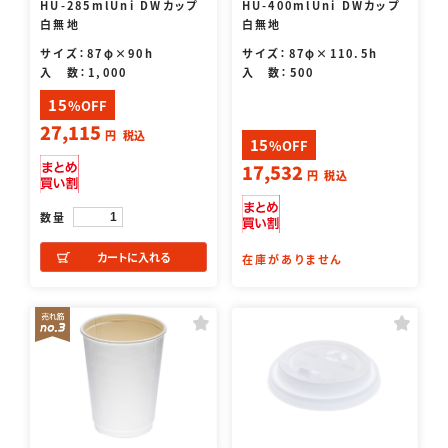
HU-285mlUni DWカップ
HU-400mlUni DWカップ
白無地
白無地
サイズ：87φ×90h
サイズ：87φ×110.5h
入 数：1,000
入 数：500
15
%OFF
27,115
円
税込
15
%OFF
17,532
円
税込
数量
カートに入れる
在庫がありません