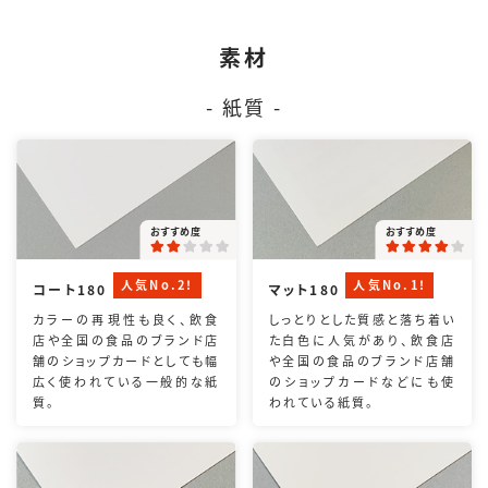
素材
- 紙質 -
おすすめ度
おすすめ度
人気No.2!
人気No.1!
コート180
マット180
カラーの再現性も良く、飲食
しっとりとした質感と落ち着い
店や全国の食品のブランド店
た白色に人気があり、飲食店
舗のショップカードとしても幅
や全国の食品のブランド店舗
広く使われている一般的な紙
のショップカードなどにも使
質。
われている紙質。