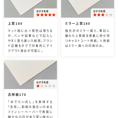
おすすめ度
おすすめ度
上質180
ミラー上質180
マット紙に比べ発色は落ちる
強光沢のミラー面と、筆記に
が、ペンや鉛筆などで記入し
優れた上質面を表裏に併せ持
やすく落ち着いた紙質。ブラン
つキャストコート用紙。※用紙
ド店舗をタグで印象的にテイ
はミラー面への印刷のみ。
クアウト演出が可能に。
おすすめ度
古祥紙170
「めでたい兆し」を意味する
「吉祥」。和紙の風合いのある
ファンシーペーパーで表面に
細かな凸凹があり深い味わい