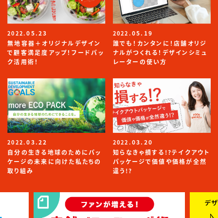
05.23
05.19
2022.
2022.
無地容器＋オリジナルデザイン
誰でも！カンタンに！店舗オリジ
で顧客満足度アップ！フードパッ
ナルがつくれる！デザインシミュ
ク活用術！
レーターの使い方
03.22
03.20
2022.
2022.
自分の生きる地球のためにパッ
知らなきゃ損する!?テイクアウト
ケージの未来に向けた私たちの
パッケージで価値や価格が全然
取り組み
違う!?