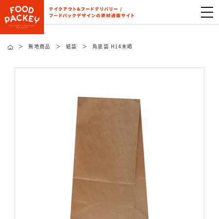
＞
無地商品
＞
紙袋
＞
角底袋 H14未晒