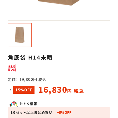
角底袋 H14未晒
定価： 19,800円 税込
16,830
15
→
%OFF
円 税込
おトク情報
10セット以上まとめ買い
+
5
%
OFF