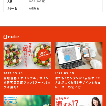
入数
1000（100束）
カラー名
未晒無地
05.23
05.19
2022.
2022.
無地容器＋オリジナルデザイン
誰でも！カンタンに！店舗オリジ
で顧客満足度アップ！フードパッ
ナルがつくれる！デザインシミュ
ク活用術！
レーターの使い方