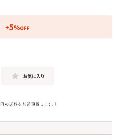
5
+
%
OFF
お気に入り
0円の送料を別途頂戴します。）