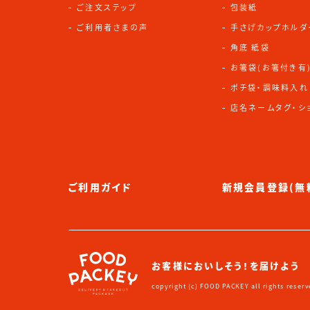
ご注文ステップ
包装紙
ご利用者さまの声
手さげカップホルダ
角底 紙袋
お箸袋(お箸付き有
ポチ袋・調味料入れ
店名ネームタグ・シ
ご利用ガイド
新規会員登録(無
お客様においしそう！を届けよう
copyright (c) FOOD PACKEY all rights reserv
instagram
tictok
note