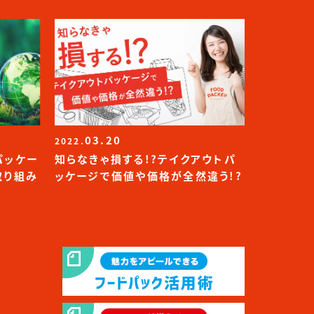
03.20
2022.
パッケー
知らなきゃ損する!?テイクアウトパ
取り組み
ッケージで価値や価格が全然違う!?