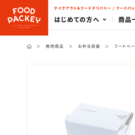
検索
はじめての方へ
商品
＞
無地商品
＞
お弁当容器
＞
フードペー