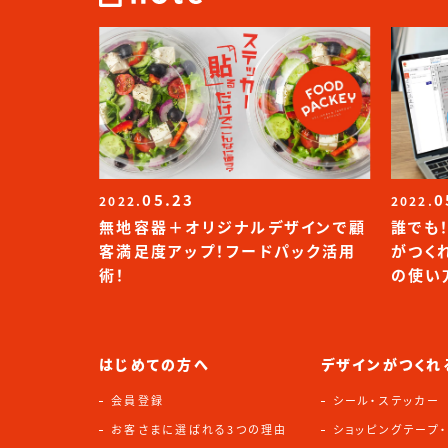
05.23
0
2022.
2022.
無地容器＋オリジナルデザインで顧
誰でも
客満足度アップ！フードパック活用
がつく
術！
の使い
はじめての方へ
デザインがつくれ
会員登録
シール・ステッカー
お客さまに選ばれる3つの理由
ショッピングテープ