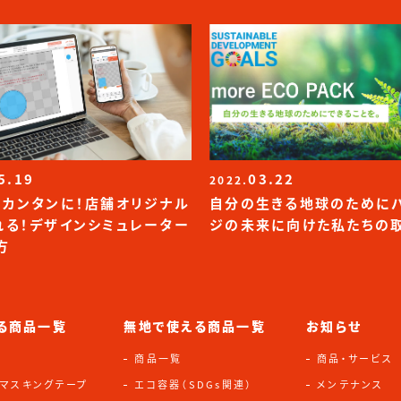
5.19
03.22
2022.
！カンタンに！店舗オリジナル
自分の生きる地球のために
れる！デザインシミュレーター
ジの未来に向けた私たちの
方
る商品一覧
無地で使える商品一覧
お知らせ
商品一覧
商品・サービス
・マスキングテープ
エコ容器（SDGs関連）
メンテナンス