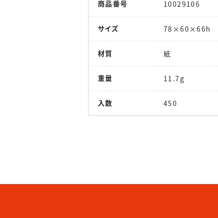
商品番号
10029106
サイズ
78×60×66h
材質
紙
重量
11.7g
入数
450