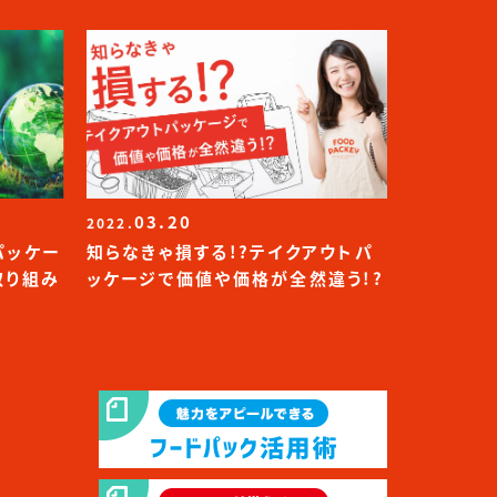
03.20
2022.
パッケー
知らなきゃ損する!?テイクアウトパ
取り組み
ッケージで価値や価格が全然違う!?