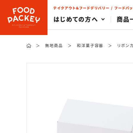
検索
はじめての方へ
商品
＞
無地商品
＞
和洋菓子容器
＞
リボン