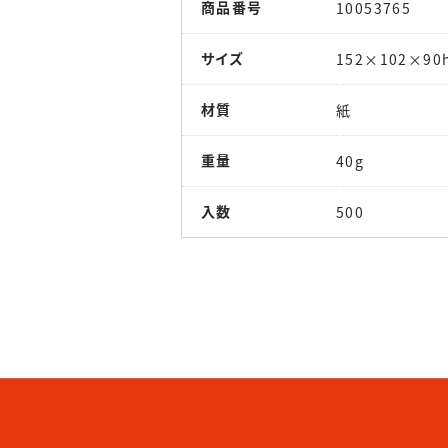
商品番号
10053765
サイズ
152×102×90
材質
紙
重量
40g
入数
500