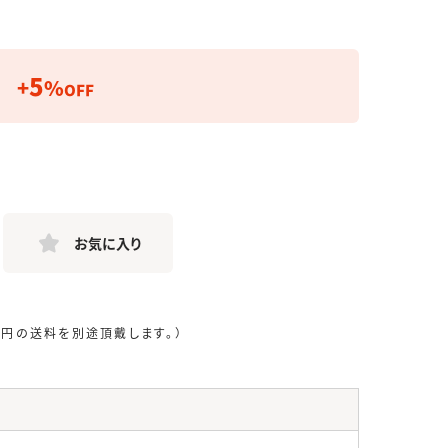
5
+
%
OFF
お気に入り
0円の送料を別途頂戴します。）