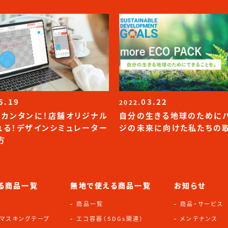
5.19
03.22
2022.
！カンタンに！店舗オリジナル
自分の生きる地球のために
れる！デザインシミュレーター
ジの未来に向けた私たちの
方
る商品一覧
無地で使える商品一覧
お知らせ
商品一覧
商品・サービス
・マスキングテープ
エコ容器（SDGs関連）
メンテナンス