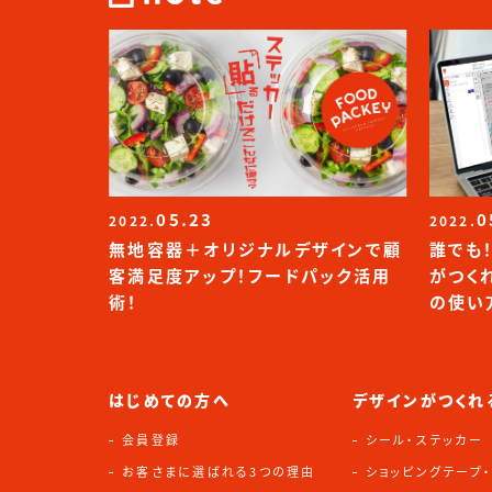
05.23
0
2022.
2022.
無地容器＋オリジナルデザインで顧
誰でも
客満足度アップ！フードパック活用
がつく
術！
の使い
はじめての方へ
デザインがつくれ
会員登録
シール・ステッカー
お客さまに選ばれる3つの理由
ショッピングテープ