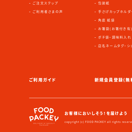
ご注文ステップ
包装紙
ご利用者さまの声
手さげカップホルダ
角底 紙袋
お箸袋(お箸付き有
ポチ袋・調味料入れ
店名ネームタグ・シ
ご利用ガイド
新規会員登録(無
お客様においしそう！を届けよう
copyright (c) FOOD PACKEY all rights reserv
instagram
tictok
note