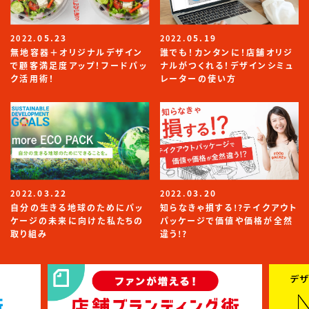
05.23
05.19
2022.
2022.
無地容器＋オリジナルデザイン
誰でも！カンタンに！店舗オリジ
で顧客満足度アップ！フードパッ
ナルがつくれる！デザインシミュ
ク活用術！
レーターの使い方
03.22
03.20
2022.
2022.
自分の生きる地球のためにパッ
知らなきゃ損する!?テイクアウト
ケージの未来に向けた私たちの
パッケージで価値や価格が全然
取り組み
違う!?