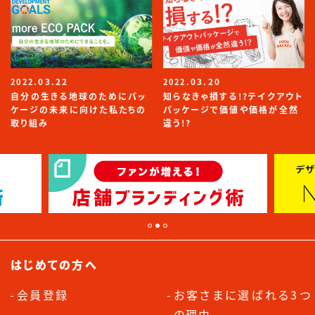
03.22
03.20
2022.
2022.
自分の生きる地球のためにパッ
知らなきゃ損する!?テイクアウト
ケージの未来に向けた私たちの
パッケージで価値や価格が全然
取り組み
違う!?
はじめての方へ
会員登録
お客さまに選ばれる3つ
の理由