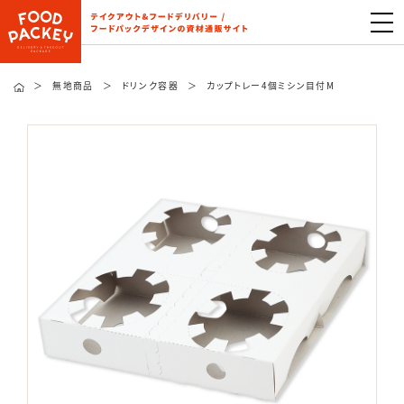
＞
無地商品
＞
ドリンク容器
＞
カップトレー4個ミシン目付M