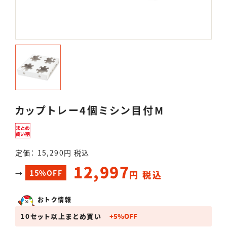
カップトレー4個ミシン目付M
定価： 15,290円 税込
12,997
15
→
%OFF
円 税込
おトク情報
10セット以上まとめ買い
+
5
%
OFF