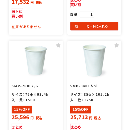
17,532
円
税込
数量
カートに入れる
在庫がありません
SMP-260Eムジ
SMP-340Eムジ
サイズ：79φ×93.4h
サイズ：85φ×105.2h
入 数：1500
入 数：1250
15%OFF
15%OFF
25,596
25,713
円
税込
円
税込