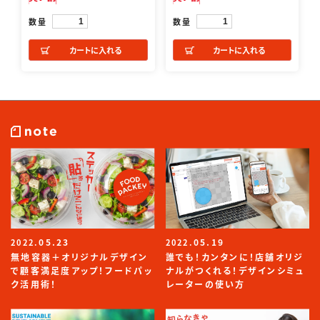
数量
数量
カートに入れる
カートに入れる
05.23
05.19
2022.
2022.
無地容器＋オリジナルデザイン
誰でも！カンタンに！店舗オリジ
で顧客満足度アップ！フードパッ
ナルがつくれる！デザインシミュ
ク活用術！
レーターの使い方