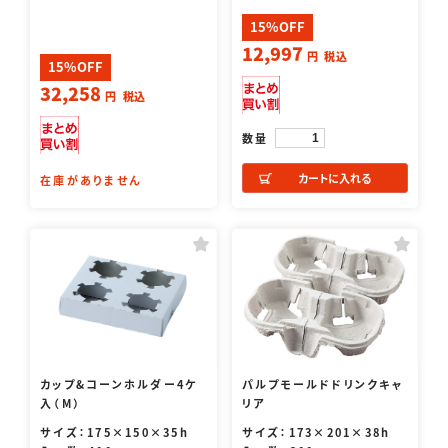
15%OFF
12,997
円
税込
15%OFF
32,258
円
税込
数量
カートに入れる
在庫がありません
カップ&コーンホルダー4ケ
パルプモールドドリンクキャ
入（M）
リア
サイズ：175×150×35h
サイズ：173×201×38h