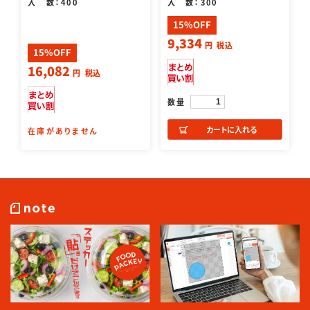
入 数：400
入 数：300
15%OFF
9,334
円
税込
15%OFF
16,082
円
税込
数量
カートに入れる
在庫がありません