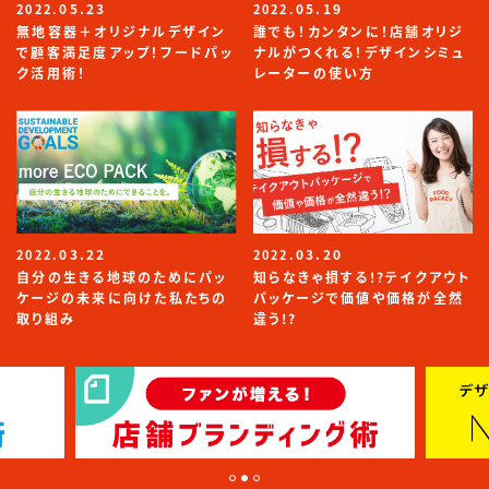
05.23
05.19
2022.
2022.
無地容器＋オリジナルデザイン
誰でも！カンタンに！店舗オリジ
で顧客満足度アップ！フードパッ
ナルがつくれる！デザインシミュ
ク活用術！
レーターの使い方
03.22
03.20
2022.
2022.
自分の生きる地球のためにパッ
知らなきゃ損する!?テイクアウト
ケージの未来に向けた私たちの
パッケージで価値や価格が全然
取り組み
違う!?