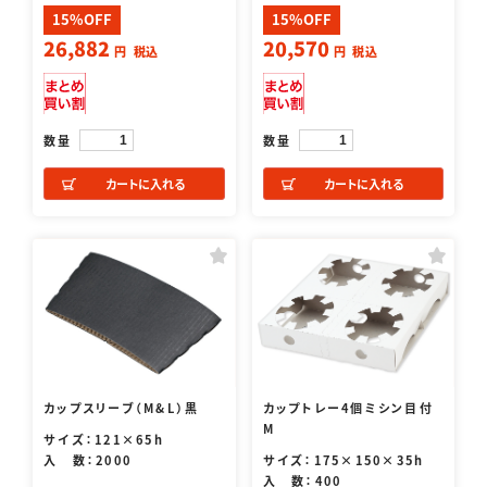
15%OFF
15%OFF
26,882
20,570
円
税込
円
税込
数量
数量
カートに入れる
カートに入れる
カップスリーブ（M&L）黒
カップトレー4個ミシン目付
M
サイズ：121×65h
入 数：2000
サイズ：175×150×35h
入 数：400