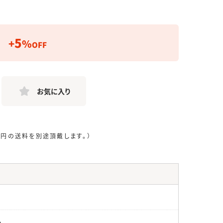
5
+
%
OFF
お気に入り
0円の送料を別途頂戴します。）
h