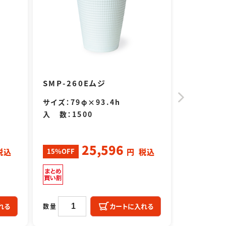
SMP-260Eムジ
SMP-34
サイズ：79φ×93.4h
サイズ：85
入 数：1500
入 数：12
25,596
15%OFF
15%OFF
税込
円
税込
れる
カートに入れる
数量
数量