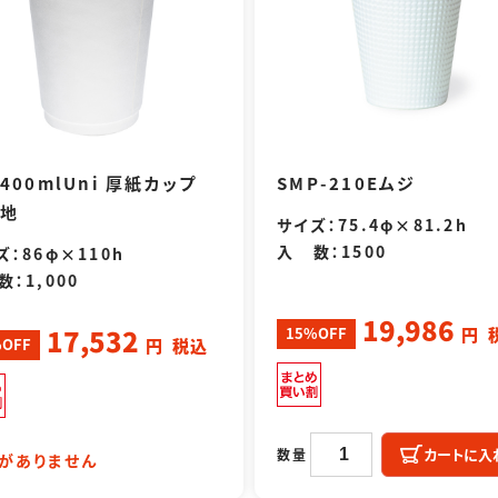
-400mlUni 厚紙カップ
SMP-210Eムジ
地
Previous
Next
サイズ：75.4φ×81.2h
入 数：1500
ズ：86φ×110h
数：1,000
19,986
17,532
15%OFF
円
%OFF
円
税込
カートに入
数量
がありません