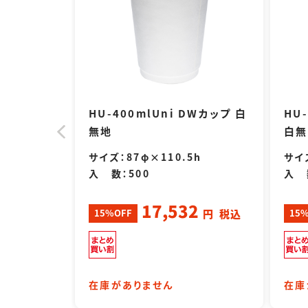
DWカップ 白
HU-400mlUni DWカップ 白
HU
無地
白無
サイズ：87φ×110.5h
サイ
入 数：500
入 
5
17,532
円
税込
15%OFF
15
円
税込
ートに入れる
在庫がありません
在庫