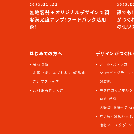
05.23
0
2022.
2022.
無地容器＋オリジナルデザインで顧
誰でも
客満足度アップ！フードパック活用
がつく
術！
の使い
はじめての方へ
デザインがつくれ
会員登録
シール・ステッカー
お客さまに選ばれる3つの理由
ショッピングテープ
ご注文ステップ
包装紙
ご利用者さまの声
手さげカップホルダ
角底 紙袋
お箸袋(お箸付き有
ポチ袋・調味料入れ
店名ネームタグ・シ