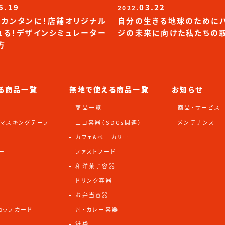
5.19
03.22
2022.
！カンタンに！店舗オリジナル
自分の生きる地球のために
れる！デザインシミュレーター
ジの未来に向けた私たちの
方
る商品一覧
無地で使える商品一覧
お知らせ
商品一覧
商品・サービス
・マスキングテープ
エコ容器（SDGs関連）
メンテナンス
カフェ&ベーカリー
ー
ファストフード
和洋菓子容器
)
ドリンク容器
お弁当容器
ョップカード
丼・カレー容器
紙袋