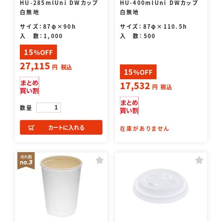
HU-285mlUni DWカップ
HU-400mlUni DWカップ
白無地
白無地
サイズ：87φ×90h
サイズ：87φ×110.5h
入 数：1,000
入 数：500
15
%OFF
27,115
円
税込
15
%OFF
17,532
円
税込
数量
カートに入れる
在庫がありません