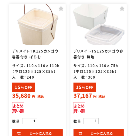
デリメイトTK125カンゴウ
デリメイトTS125カンゴウ容
容器付き ぽらむ
器付き 無地
サイズ：110×110×110h
サイズ：110×110×75h
（中皿125×125×35h）
（中皿125×125×35h）
入 数：240
入 数：300
15
15
%OFF
%OFF
35,680
37,167
円
税込
円
税込
数量
数量
カートに入れる
カートに入れる