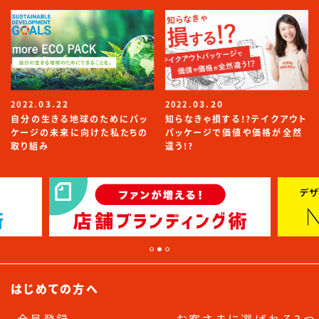
03.22
03.20
2022.
2022.
自分の生きる地球のためにパッ
知らなきゃ損する!?テイクアウト
ケージの未来に向けた私たちの
パッケージで価値や価格が全然
取り組み
違う!?
はじめての方へ