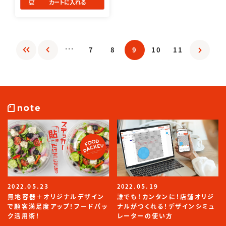
カートに入れる
...
7
8
9
10
11
05.23
05.19
2022.
2022.
無地容器＋オリジナルデザイン
誰でも！カンタンに！店舗オリジ
で顧客満足度アップ！フードパッ
ナルがつくれる！デザインシミュ
ク活用術！
レーターの使い方