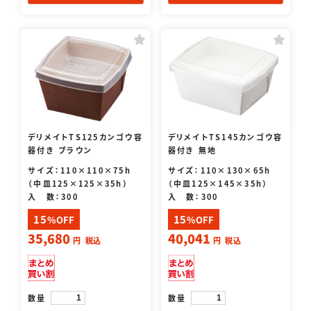
デリメイトTS125カンゴウ容
デリメイトTS145カンゴウ容
器付き ブラウン
器付き 無地
サイズ：110×110×75h
サイズ：110×130×65h
（中皿125×125×35h）
（中皿125×145×35h）
入 数：300
入 数：300
15
15
%OFF
%OFF
35,680
40,041
円
税込
円
税込
数量
数量